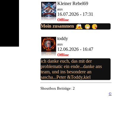
Kleiner Rebel69
aus
16.07.2026 - 17:31
Offline
Moin zusammen
toddy
aus
12.06.2026 - 16:47
Offline
ich danke euch, das mit der
problematic ein ende...danke ans
team, und ins besondere an
sascha...Peter &Toddy,kiel
Shoutbox Beiträge: 2
©