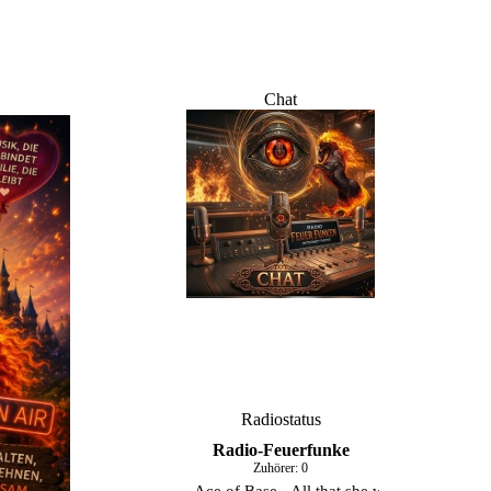
Chat
Radiostatus
Radio-Feuerfunke
Zuhörer:
0
Ace of Base - All that she wants