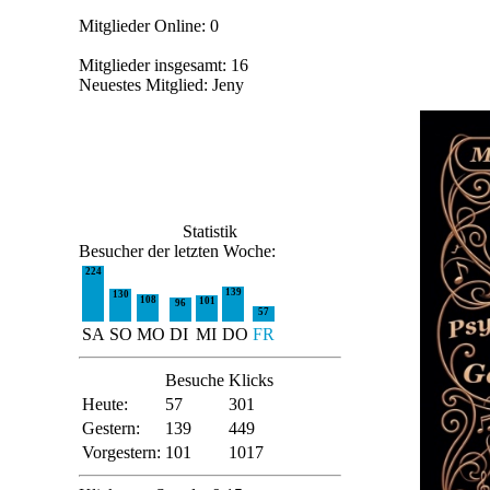
Mitglieder Online: 0
Mitglieder insgesamt: 16
Neuestes Mitglied:
Jeny
Statistik
Besucher der letzten Woche:
224
139
130
108
101
96
57
SA
SO
MO
DI
MI
DO
FR
Besuche
Klicks
Heute:
57
301
Gestern:
139
449
Vorgestern:
101
1017