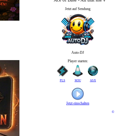
Jetzt auf Sendung
Auto-DJ
Player starten:
PLS
M3U
ASX
Jetzt einschalten
©